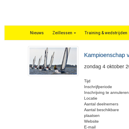
Nieuws
Zeillessen
Training & wedstrijden
Kampioenschap v
zondag 4 oktober 
Tijd
Inschrijfperiode
Inschrijving te annuleren
Locatie
Aantal deelnemers
Aantal beschikbare
plaatsen
Website
E-mail