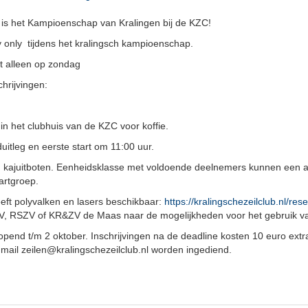
is het Kampioenschap van Kralingen bij de KZC!
day only tijdens het kralingsch kampioenschap.
ot alleen op zondag
chrijvingen:
n het clubhuis van de KZC voor koffie.
uitleg en eerste start om 11:00 uur.
kajuitboten. Eenheidsklasse met voldoende deelnemers kunnen een ap
tartgroep.
ft polyvalken en lasers beschikbaar:
https://kralingschezeilclub.nl/re
ZV, RSZV of KR&ZV de Maas naar de mogelijkheden voor het gebruik v
eopend t/m 2 oktober. Inschrijvingen na de deadline kosten 10 euro extra
 mail zeilen@kralingschezeilclub.nl worden ingediend.