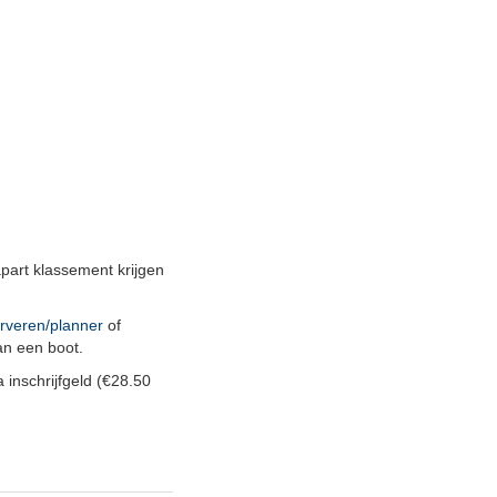
art klassement krijgen
serveren/planner
of
an een boot.
 inschrijfgeld (€28.50