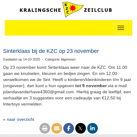
Toggle n
Sinterklaas bij de KZC op 23 november
Geplaatst op 14-10-2025 - Categorie: Algemeen
Op 23 november komt Sinterklaas weer naar de KZC. Om 11.00
gaan we knutselen, kleuren en liedjes zingen. En om 12.00
verwelkomen we de Sint. Heeft u kinderen/kleinkinderen t/m 9 jaar
(ongeveer), dan kunt u hun opgeven
tot 9 november
via e-mail:
0634evahrednavadnaloj
@gmail.com
. Hierbij graag de leeftijd, een
verhaaltje en 3 suggesties voor een cadeautje van €12,50 bij
Intertoys vermelden.
« naar overzicht
𝕏